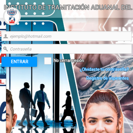
INSTITUTO DE TRAMITACIÓN ADUANAL DEL
GOLFO, A.C.
No cerrar sesión
ENTRAR
¿Olvidaste tu contraseña?
Registro de aspirantes